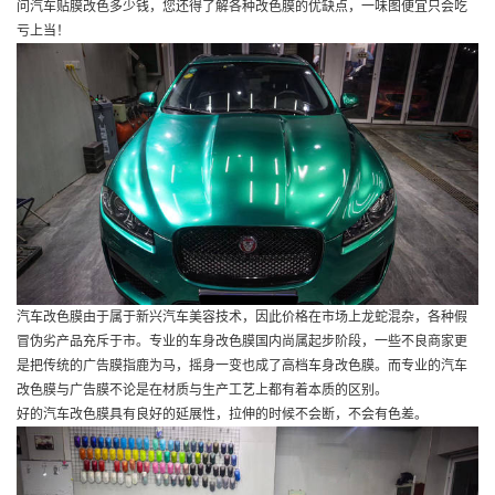
问汽车贴膜改色多少钱，您还得了解各种改色膜的优缺点，一味图便宜只会吃
亏上当！
汽车改色膜由于属于新兴汽车美容技术，因此价格在市场上龙蛇混杂，各种假
冒伪劣产品充斥于市。专业的车身改色膜国内尚属起步阶段，一些不良商家更
是把传统的广告膜指鹿为马，摇身一变也成了高档车身改色膜。而专业的汽车
改色膜与广告膜不论是在材质与生产工艺上都有着本质的区别。
好的汽车改色膜具有良好的延展性，拉伸的时候不会断，不会有色差。