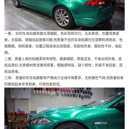
一看： 好的车身贴膜表面光滑细腻，色彩饱和均匀，无杂质感，包覆效果紧
致，无裂痕、褶皱及起翘等问题;而质量不佳的车身贴膜往往是颗粒感明显，色
面粗糙，饱和度差，包覆过程容易出现裂痕，背胶粘性差，服帖性不好，易起
翘。
二摸：质量上乘的贴膜柔软有韧性，膜面细腻，厚度适宜，不易出现折痕，底
纸品质好;劣质膜材质坚硬而厚重，粗糙感明显，缺少韧性，折痕不易回复，底
纸品质差。
三闻： 质量好的车贴膜都有严格执行全球环保要求，无刺激性气味;而质量较差
的膜闻起来非常刺鼻，环保性能较低。