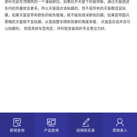
部份也是车顶隔热的一个薄弱部位。如果拉开天窗下的装饰板，通过天窗透进
车内的热量就会更多。所以天窗是应该贴膜的。但不是所有的天窗都适宜贴
膜。如果天窗是带有颜色的吸热玻璃，就不能贴很深颜色的膜。如果是带圆点
黑釉的天窗就不宜贴膜。从提高整车隔热效果的角度来看， 天窗是应该并且可
以贴膜的， 但视具体车型而定，并听取安装商的专业意见为好。
质保查询
产品查询
经销商名录
质保录入